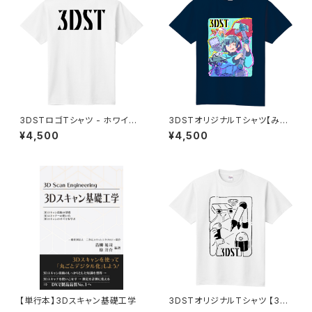
3DSTロゴTシャツ - ホワイト
3DSTオリジナルTシャツ【みっ
②
ちゃん】インディゴ
¥4,500
¥4,500
【単行本】3Dスキャン基礎工学
3DSTオリジナルTシャツ 【3D
Scanners】ホワイト